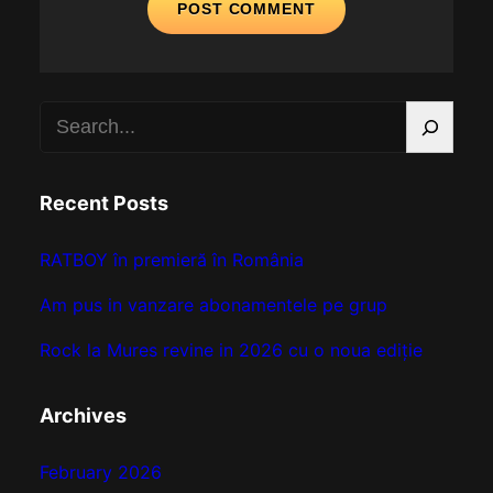
S
e
a
Recent Posts
r
c
RATBOY în premieră în România
h
Am pus in vanzare abonamentele pe grup
Rock la Mures revine in 2026 cu o noua ediție
Archives
February 2026