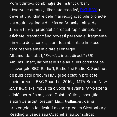
Pornit dintr-o combinație de instinct urban,
observație atentă și libertate creativă,
RAT BOY
a
devenit unul dintre cele mai recognoscibile proiecte
ale noului val indie din Marea Britanie. Inițiat de
𝐉𝐨𝐫𝐝𝐚𝐧 𝐂𝐚𝐫𝐝𝐲, proiectul a crescut rapid dincolo de
etichete, transformând povești personale, fragmente
din viața de zi cu zi și sunete ambientale în piese
care respiră autenticitate și energie.
Albumul de debut, “𝑆𝑐𝑢𝑚”, a intrat direct în UK
Albums Chart, iar piesele sale au ajuns constant pe
frecvențele BBC Radio 1, Radio 6 și Radio X. Susținut
de publicații precum NME și selectat în proiecte-
cheie precum BBC Sound of 2016 și MTV Brand New,
𝐑𝐀𝐓 𝐁𝐎𝐘 s-a impus ca o voce relevantă într-o scenă
aflată mereu în mișcare. Colaborările și aparițiile
alături de artiști precum 𝐋𝐢𝐚𝐦 𝐆𝐚𝐥𝐥𝐚𝐠𝐡𝐞𝐫, dar și
prezențele la festivaluri majore precum Glastonbury,
Reading & Leeds sau Coachella, au consolidat