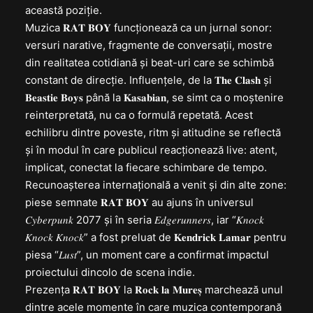
această poziție.
Muzica 𝐑𝐀𝐓 𝐁𝐎𝐘 funcționează ca un jurnal sonor:
versuri narative, fragmente de conversații, mostre
din realitatea cotidiană și beat-uri care se schimbă
constant de direcție. Influențele, de la 𝐓𝐡𝐞 𝐂𝐥𝐚𝐬𝐡 și
𝐁𝐞𝐚𝐬𝐭𝐢𝐞 𝐁𝐨𝐲𝐬 până la 𝐊𝐚𝐬𝐚𝐛𝐢𝐚𝐧, se simt ca o moștenire
reinterpretată, nu ca o formulă repetată. Acest
echilibru dintre poveste, ritm și atitudine se reflectă
și în modul în care publicul reacționează live: atent,
implicat, conectat la fiecare schimbare de tempo.
Recunoașterea internațională a venit și din alte zone:
piese semnate 𝐑𝐀𝐓 𝐁𝐎𝐘 au ajuns în universul
𝐶𝑦𝑏𝑒𝑟𝑝𝑢𝑛𝑘 2077 și în seria 𝐸𝑑𝑔𝑒𝑟𝑢𝑛𝑛𝑒𝑟𝑠, iar “𝐾𝑛𝑜𝑐𝑘
𝐾𝑛𝑜𝑐𝑘 𝐾𝑛𝑜𝑐𝑘” a fost preluat de 𝐊𝐞𝐧𝐝𝐫𝐢𝐜𝐤 𝐋𝐚𝐦𝐚𝐫 pentru
piesa “𝐿𝑢𝑠𝑡”, un moment care a confirmat impactul
proiectului dincolo de scena indie.
Prezența 𝐑𝐀𝐓 𝐁𝐎𝐘 la 𝐑𝐨𝐜𝐤 𝐥𝐚 𝐌𝐮𝐫𝐞𝐬̦ marchează unul
dintre acele momente în care muzica contemporană