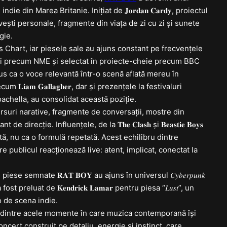
e din Marea Britanie. Inițiat de 𝐉𝐨𝐫𝐝𝐚𝐧 𝐂𝐚𝐫𝐝𝐲, proiectul
ești personale, fragmente din viața de zi cu zi și sunete
gie.
ums Chart, iar piesele sale au ajuns constant pe frecvențele
ții precum NME și selectat în proiecte-cheie precum BBC
us ca o voce relevantă într-o scenă aflată mereu în
𝐋𝐢𝐚𝐦 𝐆𝐚𝐥𝐥𝐚𝐠𝐡𝐞𝐫, dar și prezențele la festivaluri
hella, au consolidat această poziție.
versuri narative, fragmente de conversații, mostre din
ecție. Influențele, de la 𝐓𝐡𝐞 𝐂𝐥𝐚𝐬𝐡 și 𝐁𝐞𝐚𝐬𝐭𝐢𝐞 𝐁𝐨𝐲𝐬
etată, nu ca o formulă repetată. Acest echilibru dintre
re publicul reacționează live: atent, implicat, conectat la
se semnate 𝐑𝐀𝐓 𝐁𝐎𝐘 au ajuns în universul 𝐶𝑦𝑏𝑒𝑟𝑝𝑢𝑛𝑘
𝑘” a fost preluat de 𝐊𝐞𝐧𝐝𝐫𝐢𝐜𝐤 𝐋𝐚𝐦𝐚𝐫 pentru piesa “𝐿𝑢𝑠𝑡”, un
 de scena indie.
ază unul dintre acele momente în care muzica contemporană își
oncert construit pe detaliu, energie și instinct, care