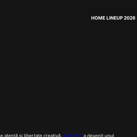
HOME
LINEUP 2026
e atentă și libertate creativă,
RAT BOY
a devenit unul