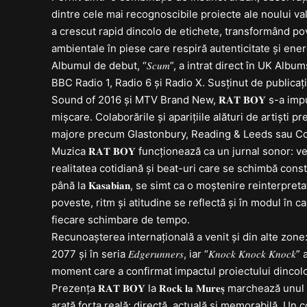
dintre cele mai recognoscibile proiecte ale noului val indi
a crescut rapid dincolo de etichete, transformând pov
ambientale în piese care respiră autenticitate și ener
Albumul de debut, “𝑆𝑐𝑢𝑚”, a intrat direct în UK Alb
BBC Radio 1, Radio 6 și Radio X. Susținut de publica
Sound of 2016 și MTV Brand New, 𝐑𝐀𝐓 𝐁𝐎𝐘 s-a imp
mișcare. Colaborările și aparițiile alături de artiști precum 
majore precum Glastonbury, Reading & Leeds sau Coac
Muzica 𝐑𝐀𝐓 𝐁𝐎𝐘 funcționează ca un jurnal sonor: 
realitatea cotidiană și beat-uri care se schimbă constant de dir
până la 𝐊𝐚𝐬𝐚𝐛𝐢𝐚𝐧, se simt ca o moștenire reinterpr
poveste, ritm și atitudine se reflectă și în modul în ca
fiecare schimbare de tempo.
Recunoașterea internațională a venit și din alte zone: pie
2077 și în seria 𝐸𝑑𝑔𝑒𝑟𝑢𝑛𝑛𝑒𝑟𝑠, iar “𝐾𝑛𝑜𝑐𝑘 𝐾𝑛𝑜𝑐𝑘 𝐾𝑛𝑜
moment care a confirmat impactul proiectului dincolo
Prezența 𝐑𝐀𝐓 𝐁𝐎𝐘 la 𝐑𝐨𝐜𝐤 𝐥𝐚 𝐌𝐮𝐫𝐞𝐬̦ marche
arată forța reală: directă, actuală și memorabilă. Un c