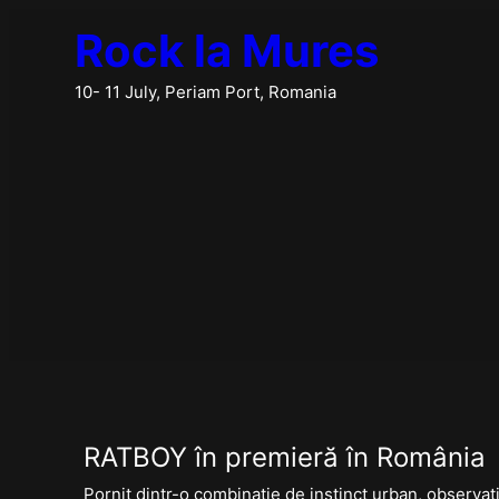
Skip
Rock la Mures
to
content
10- 11 July, Periam Port, Romania
RATBOY în premieră în România
Pornit dintr-o combinație de instinct urban, observați