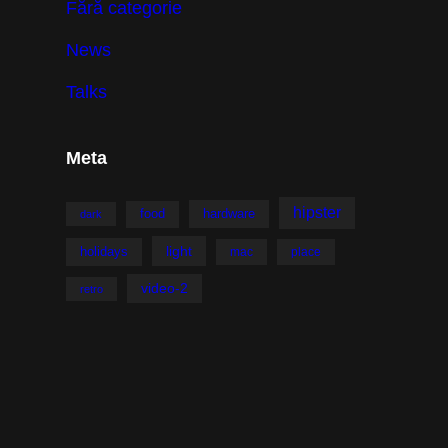
Fără categorie
News
Talks
Meta
hipster
hardware
food
dark
light
holidays
mac
place
video-2
retro