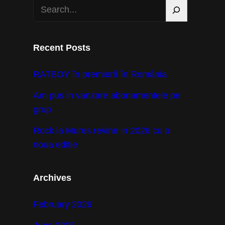
S
e
a
r
Recent Posts
c
RATBOY în premieră în România
h
Am pus in vanzare abonamentele pe
grup
Rock la Mures revine in 2026 cu o
noua ediție
Archives
February 2026