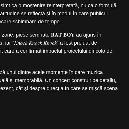
𝐚𝐛𝐢𝐚𝐧, se simt ca o moștenire reinterpretată, nu ca o formulă
 atitudine se reflectă și în modul în care publicul
 fiecare schimbare de tempo.
 zone: piese semnate 𝐑𝐀𝐓 𝐁𝐎𝐘 au ajuns în
𝑠, iar “𝐾𝑛𝑜𝑐𝑘 𝐾𝑛𝑜𝑐𝑘 𝐾𝑛𝑜𝑐𝑘” a fost preluat de
n moment care a confirmat impactul proiectului dincolo de
marchează unul dintre acele momente în care muzica
tuală și memorabilă. Un concert construit pe detaliu,
rezent, cât și despre direcția în care se mișcă scena