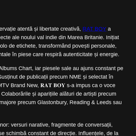
rvație atentă și libertate creativă,
RAT BOY
a
cte ale noului val indie din Marea Britanie. Inițiat
d dincolo de etichete, transformând povești personale,
tale în piese care respiră autenticitate și energie.
UK Albums Chart, iar piesele sale au ajuns constant pe
usținut de publicații precum NME și selectat în
V Brand New, 𝐑𝐀𝐓 𝐁𝐎𝐘 s-a impus ca o voce
olaborările și aparițiile alături de artiști precum
stivaluri majore precum Glastonbury, Reading & Leeds sau
onor: versuri narative, fragmente de conversații,
 se schimbă constant de direcție. Influențele, de la