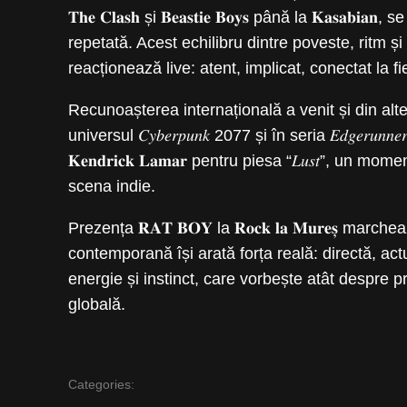
𝐓𝐡𝐞 𝐂𝐥𝐚𝐬𝐡 și 𝐁𝐞𝐚𝐬𝐭𝐢𝐞 𝐁𝐨𝐲𝐬 până la 𝐊𝐚𝐬
repetată. Acest echilibru dintre poveste, ritm și
reacționează live: atent, implicat, conectat la
Recunoașterea internațională a venit și din alte
universul 𝐶𝑦𝑏𝑒𝑟𝑝𝑢𝑛𝑘 2077 și în seria 𝐸𝑑𝑔𝑒𝑟𝑢𝑛𝑛𝑒𝑟
𝐊𝐞𝐧𝐝𝐫𝐢𝐜𝐤 𝐋𝐚𝐦𝐚𝐫 pentru piesa “𝐿𝑢𝑠𝑡”, u
scena indie.
Prezența 𝐑𝐀𝐓 𝐁𝐎𝐘 la 𝐑𝐨𝐜𝐤 𝐥𝐚 𝐌𝐮𝐫𝐞𝐬̦ 
contemporană își arată forța reală: directă, ac
energie și instinct, care vorbește atât despre p
globală.
Categories: