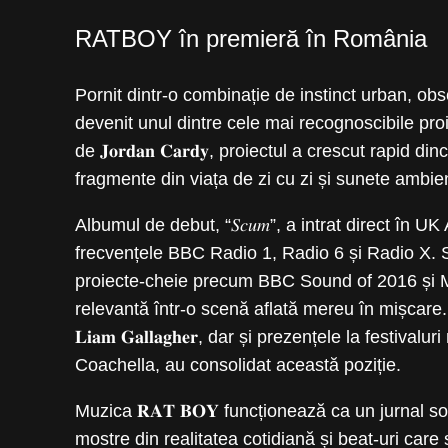
RATBOY în premieră în România
Pornit dintr-o combinație de instinct urban, obse
devenit unul dintre cele mai recognoscibile proie
de 𝐉𝐨𝐫𝐝𝐚𝐧 𝐂𝐚𝐫𝐝𝐲, proiectul a crescut rapi
fragmente din viața de zi cu zi și sunete ambien
Albumul de debut, “𝑆𝑐𝑢𝑚”, a intrat direct în 
frecvențele BBC Radio 1, Radio 6 și Radio X. S
proiecte-cheie precum BBC Sound of 2016 și MT
relevantă într-o scenă aflată mereu în mișcare. C
𝐋𝐢𝐚𝐦 𝐆𝐚𝐥𝐥𝐚𝐠𝐡𝐞𝐫, dar și prezențele la fe
Coachella, au consolidat această poziție.
Muzica 𝐑𝐀𝐓 𝐁𝐎𝐘 funcționează ca un jurnal s
mostre din realitatea cotidiană și beat-uri care