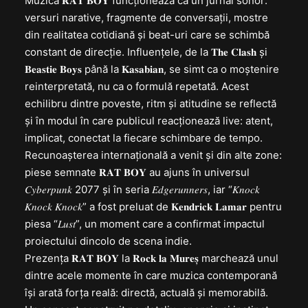
Muzica 𝐑𝐀𝐓 𝐁𝐎𝐘 funcționează ca un jurnal sonor:
versuri narative, fragmente de conversații, mostre
din realitatea cotidiană și beat-uri care se schimbă
constant de direcție. Influențele, de la 𝐓𝐡𝐞 𝐂𝐥𝐚𝐬𝐡 și
𝐁𝐞𝐚𝐬𝐭𝐢𝐞 𝐁𝐨𝐲𝐬 până la 𝐊𝐚𝐬𝐚𝐛𝐢𝐚𝐧, se simt ca o moștenire
reinterpretată, nu ca o formulă repetată. Acest
echilibru dintre poveste, ritm și atitudine se reflectă
și în modul în care publicul reacționează live: atent,
implicat, conectat la fiecare schimbare de tempo.
Recunoașterea internațională a venit și din alte zone:
piese semnate 𝐑𝐀𝐓 𝐁𝐎𝐘 au ajuns în universul
𝐶𝑦𝑏𝑒𝑟𝑝𝑢𝑛𝑘 2077 și în seria 𝐸𝑑𝑔𝑒𝑟𝑢𝑛𝑛𝑒𝑟𝑠, iar “𝐾𝑛𝑜𝑐𝑘
𝐾𝑛𝑜𝑐𝑘 𝐾𝑛𝑜𝑐𝑘” a fost preluat de 𝐊𝐞𝐧𝐝𝐫𝐢𝐜𝐤 𝐋𝐚𝐦𝐚𝐫 pentru
piesa “𝐿𝑢𝑠𝑡”, un moment care a confirmat impactul
proiectului dincolo de scena indie.
Prezența 𝐑𝐀𝐓 𝐁𝐎𝐘 la 𝐑𝐨𝐜𝐤 𝐥𝐚 𝐌𝐮𝐫𝐞𝐬̦ marchează unul
dintre acele momente în care muzica contemporană
își arată forța reală: directă, actuală și memorabilă.