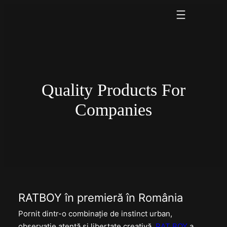
Skip
to
content
Quality Products For
Companies
RATBOY în premieră în România
Pornit dintr-o combinație de instinct urban,
observație atentă și libertate creativă,
RAT BOY
a