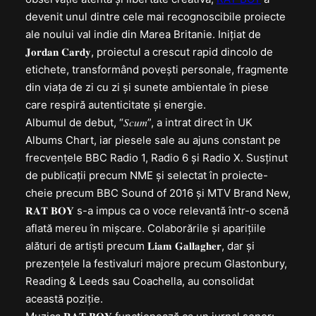
devenit unul dintre cele mai recognoscibile proiecte
ale noului val indie din Marea Britanie. Inițiat de
𝐉𝐨𝐫𝐝𝐚𝐧 𝐂𝐚𝐫𝐝𝐲, proiectul a crescut rapid dincolo de
etichete, transformând povești personale, fragmente
din viața de zi cu zi și sunete ambientale în piese
care respiră autenticitate și energie.
Albumul de debut, “𝑆𝑐𝑢𝑚”, a intrat direct în UK
Albums Chart, iar piesele sale au ajuns constant pe
frecvențele BBC Radio 1, Radio 6 și Radio X. Susținut
de publicații precum NME și selectat în proiecte-
cheie precum BBC Sound of 2016 și MTV Brand New,
𝐑𝐀𝐓 𝐁𝐎𝐘 s-a impus ca o voce relevantă într-o scenă
aflată mereu în mișcare. Colaborările și aparițiile
alături de artiști precum 𝐋𝐢𝐚𝐦 𝐆𝐚𝐥𝐥𝐚𝐠𝐡𝐞𝐫, dar și
prezențele la festivaluri majore precum Glastonbury,
Reading & Leeds sau Coachella, au consolidat
această poziție.