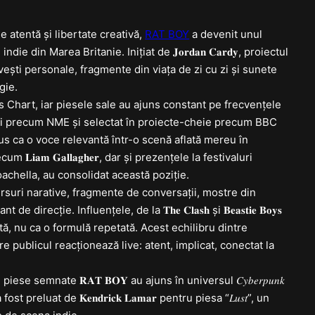
e atentă și libertate creativă,
RAT BOY
a devenit unul
e din Marea Britanie. Inițiat de 𝐉𝐨𝐫𝐝𝐚𝐧 𝐂𝐚𝐫𝐝𝐲, proiectul
ești personale, fragmente din viața de zi cu zi și sunete
gie.
ums Chart, iar piesele sale au ajuns constant pe frecvențele
ții precum NME și selectat în proiecte-cheie precum BBC
us ca o voce relevantă într-o scenă aflată mereu în
𝐋𝐢𝐚𝐦 𝐆𝐚𝐥𝐥𝐚𝐠𝐡𝐞𝐫, dar și prezențele la festivaluri
hella, au consolidat această poziție.
versuri narative, fragmente de conversații, mostre din
ecție. Influențele, de la 𝐓𝐡𝐞 𝐂𝐥𝐚𝐬𝐡 și 𝐁𝐞𝐚𝐬𝐭𝐢𝐞 𝐁𝐨𝐲𝐬
etată, nu ca o formulă repetată. Acest echilibru dintre
re publicul reacționează live: atent, implicat, conectat la
se semnate 𝐑𝐀𝐓 𝐁𝐎𝐘 au ajuns în universul 𝐶𝑦𝑏𝑒𝑟𝑝𝑢𝑛𝑘
𝑘” a fost preluat de 𝐊𝐞𝐧𝐝𝐫𝐢𝐜𝐤 𝐋𝐚𝐦𝐚𝐫 pentru piesa “𝐿𝑢𝑠𝑡”, un