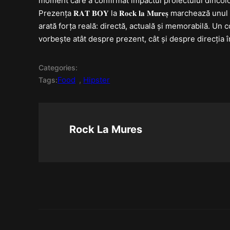
moment care a confirmat impactul proiectului dincolo
Prezența 𝐑𝐀𝐓 𝐁𝐎𝐘 la 𝐑𝐨𝐜𝐤 𝐥𝐚 𝐌𝐮𝐫𝐞𝐬̦ marche
arată forța reală: directă, actuală și memorabilă. Un c
vorbește atât despre prezent, cât și despre direcția 
Categories:
Food
, 
Hipster
Tags:
Rock La Mures