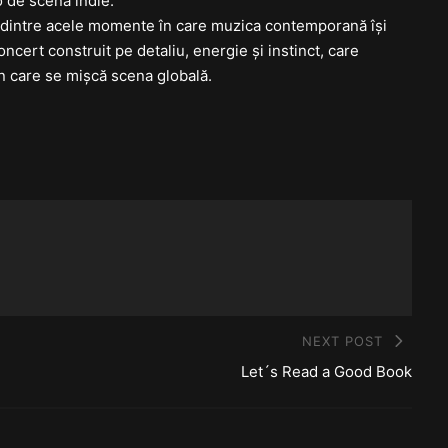
 de scena indie.
ază unul dintre acele momente în care muzica contemporană își
oncert construit pe detaliu, energie și instinct, care
în care se mișcă scena globală.
NEXT POST
Let´s Read a Good Book