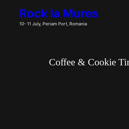
Skip
Rock la Mures
to
content
10- 11 July, Periam Port, Romania
Coffee & Cookie T