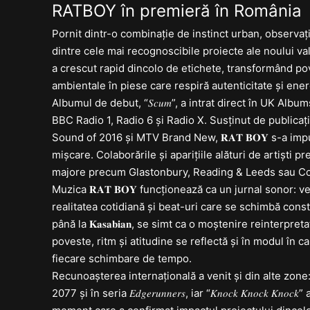
RATBOY în premieră în România
Pornit dintr-o combinație de instinct urban, observați
dintre cele mai recognoscibile proiecte ale noului val indi
a crescut rapid dincolo de etichete, transformând pov
ambientale în piese care respiră autenticitate și ener
Albumul de debut, “𝑆𝑐𝑢𝑚”, a intrat direct în UK Alb
BBC Radio 1, Radio 6 și Radio X. Susținut de publica
Sound of 2016 și MTV Brand New, 𝐑𝐀𝐓 𝐁𝐎𝐘 s-a imp
mișcare. Colaborările și aparițiile alături de artiști precum 
majore precum Glastonbury, Reading & Leeds sau Coac
Muzica 𝐑𝐀𝐓 𝐁𝐎𝐘 funcționează ca un jurnal sonor: 
realitatea cotidiană și beat-uri care se schimbă constant de dir
până la 𝐊𝐚𝐬𝐚𝐛𝐢𝐚𝐧, se simt ca o moștenire reinterpr
poveste, ritm și atitudine se reflectă și în modul în ca
fiecare schimbare de tempo.
Recunoașterea internațională a venit și din alte zone: pie
2077 și în seria 𝐸𝑑𝑔𝑒𝑟𝑢𝑛𝑛𝑒𝑟𝑠, iar “𝐾𝑛𝑜𝑐𝑘 𝐾𝑛𝑜𝑐𝑘 𝐾𝑛𝑜