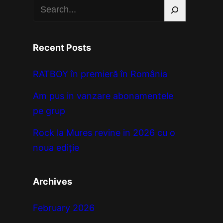
S
e
a
r
Recent Posts
c
h
RATBOY în premieră în România
Am pus in vanzare abonamentele
pe grup
Rock la Mures revine in 2026 cu o
noua ediție
Archives
February 2026